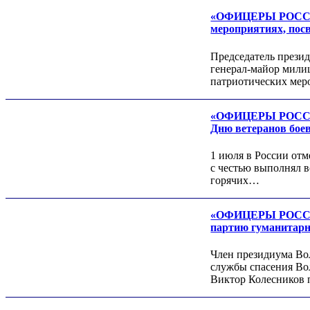
«ОФИЦЕРЫ РОССИИ»
мероприятиях, пос
Александр ЯНЕВСКИЙ
Председатель през
генерал-майор милиц
патриотических мер
«ОФИЦЕРЫ РОССИИ»
Дню ветеранов бое
1 июля в России отм
с честью выполнял в
горячих…
Леонид ЯКУБОВИЧ
Алексей Филатов
«ОФИЦЕРЫ РОССИИ»
партию гуманитарн
Член президиума В
службы спасения Во
Виктор Колесников 