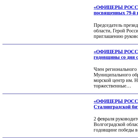
«ОФИЦЕРЫ РОССИИ»
Леонид ЯКУБОВИЧ
посвященных 79-й 
Алексей Филатов
Председатель през
области, Герой Росс
приглашению руков
«ОФИЦЕРЫ РОССИИ»
годовщины со дня с
Член региональног
Муниципального обр
Роман ШКУРЛАТОВ
морской центр им. Н
Александр Старовойтов
торжественные…
Герман Ярцев
«ОФИЦЕРЫ РОССИИ»
Сталинградской би
2 февраля руковод
Волгоградской обла
годовщине победы в