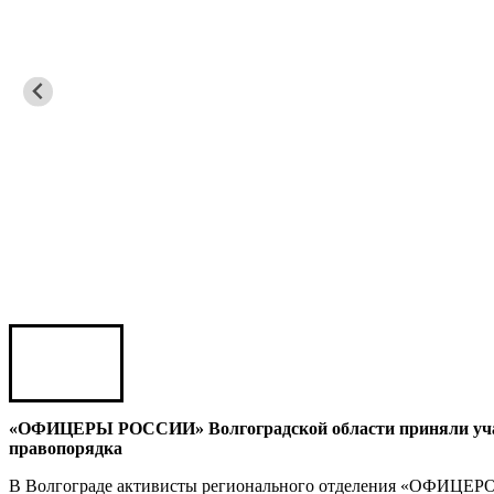
Карен ШАХНАЗАРОВ
Сергей Саминский
Михаил Яковлев
Юрий ШАРАГОРОВ
Леонид Романов
Олег Шипко
«ОФИЦЕРЫ РОССИИ» Волгоградской области приняли участ
правопорядка
В Волгограде активисты регионального отделения «ОФИЦЕРО