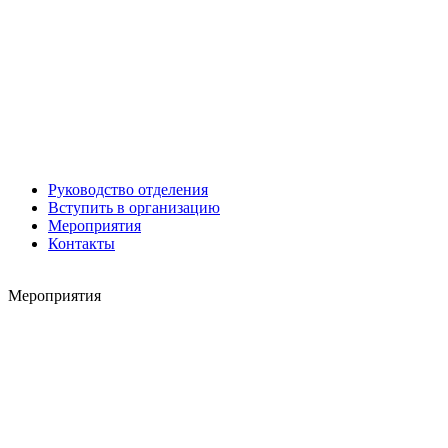
Роман ШКУРЛАТОВ
Александр Старовойтов
Герман Ярцев
Руководство отделения
Вступить в организацию
Мероприятия
Контакты
Мероприятия
Игорь ШЕВЧУК
Владимир Семерда
Игорь Яровой