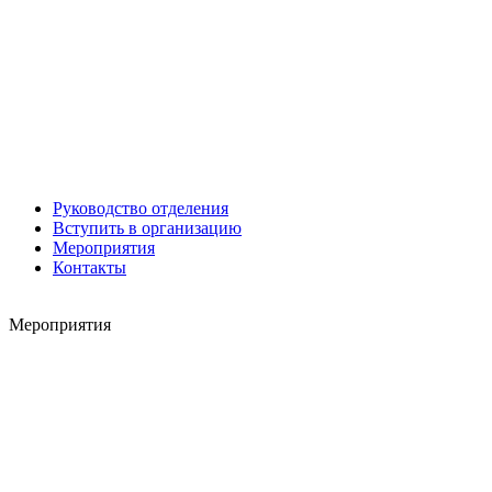
Алексей Филатов
Руководство отделения
Вступить в организацию
Роман ШКУРЛАТОВ
Мероприятия
Александр Старовойтов
Контакты
Герман Ярцев
Мероприятия
Игорь ШЕВЧУК