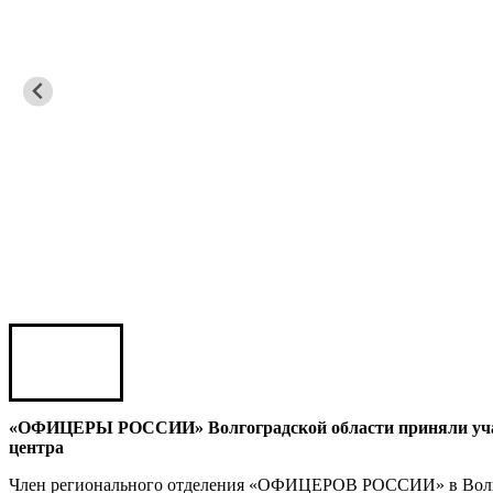
Владимир Семерда
Игорь Яровой
Карен ШАХНАЗАРОВ
Сергей Саминский
Михаил Яковлев
«ОФИЦЕРЫ РОССИИ» Волгоградской области приняли участи
центра
Юрий ШАРАГОРОВ
Член регионального отделения «ОФИЦЕРОВ РОССИИ» в Волгог