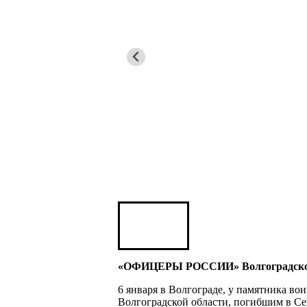
Карен ШАХНАЗАРОВ
Сергей Саминский
Михаил Яковлев
Юрий ШАРАГОРОВ
Леонид Романов
Олег Шипко
«ОФИЦЕРЫ РОССИИ» Волгоградской о
6 января в Волгограде, у памятника в
Волгоградской области, погибшим в Се