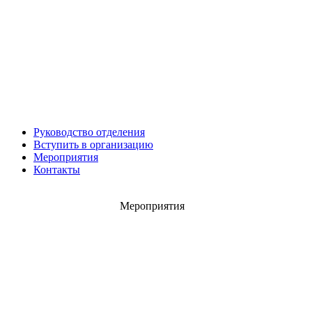
Роман ШКУРЛАТОВ
Александр Старовойтов
Герман Ярцев
Руководство отделения
Вступить в организацию
Мероприятия
Контакты
Игорь ШЕВЧУК
Владимир Семерда
Мероприятия
Игорь Яровой