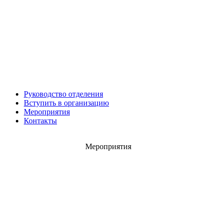
Роман ШКУРЛАТОВ
Александр Старовойтов
Герман Ярцев
Руководство отделения
Вступить в организацию
Мероприятия
Контакты
Мероприятия
Игорь ШЕВЧУК
Владимир Семерда
Игорь Яровой