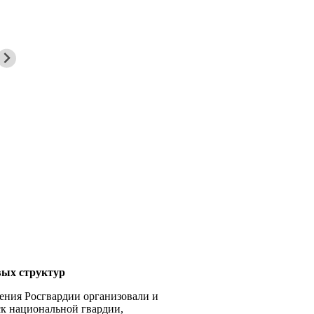
вых структур
ния Росгвардии организовали и
ск национальной гвардии,