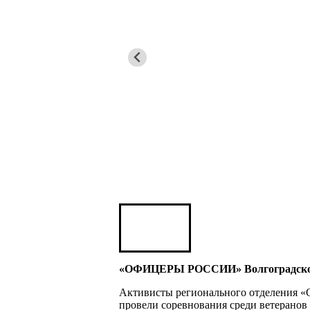
Карен ШАХНАЗАРОВ
Сергей Саминский
Михаил Яковлев
Юрий ШАРАГОРОВ
Леонид Романов
Олег Шипко
«ОФИЦЕРЫ РОССИИ» Волгоградской о
Активисты регионального отделения 
провели соревнования среди ветеранов